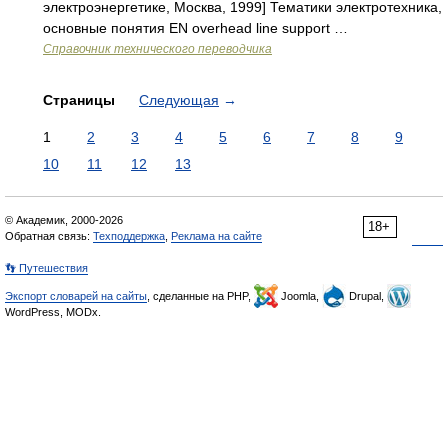
электроэнергетике, Москва, 1999] Тематики электротехника,
основные понятия EN overhead line support …
Справочник технического переводчика
Страницы
Следующая
→
1
2
3
4
5
6
7
8
9
10
11
12
13
© Академик, 2000-2026
18+
Обратная связь:
Техподдержка
,
Реклама на сайте
👣 Путешествия
Экспорт словарей на сайты
, сделанные на PHP,
Joomla,
Drupal,
WordPress, MODx.