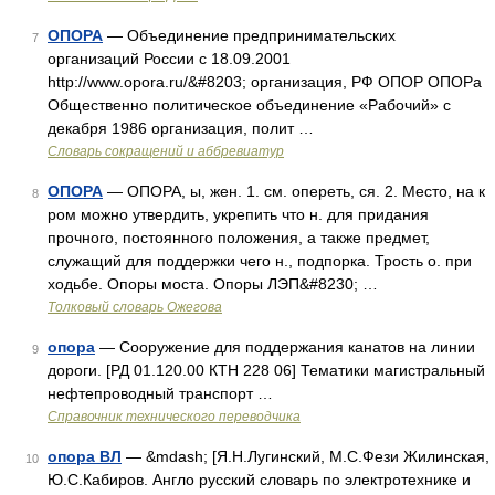
ОПОРА
— Объединение предпринимательских
7
организаций России с 18.09.2001
http://www.opora.ru/&#8203; организация, РФ ОПОР ОПОРа
Общественно политическое объединение «Рабочий» с
декабря 1986 организация, полит …
Словарь сокращений и аббревиатур
ОПОРА
— ОПОРА, ы, жен. 1. см. опереть, ся. 2. Место, на к
8
ром можно утвердить, укрепить что н. для придания
прочного, постоянного положения, а также предмет,
служащий для поддержки чего н., подпорка. Трость о. при
ходьбе. Опоры моста. Опоры ЛЭП&#8230; …
Толковый словарь Ожегова
опора
— Сооружение для поддержания канатов на линии
9
дороги. [РД 01.120.00 КТН 228 06] Тематики магистральный
нефтепроводный транспорт …
Справочник технического переводчика
опора ВЛ
— &mdash; [Я.Н.Лугинский, М.С.Фези Жилинская,
10
Ю.С.Кабиров. Англо русский словарь по электротехнике и