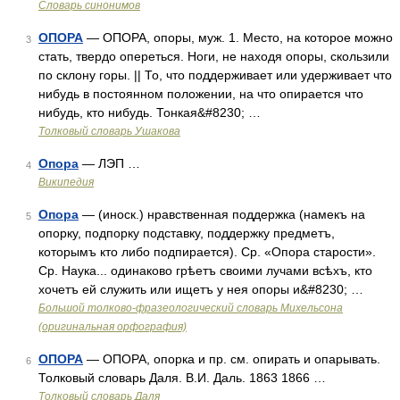
Словарь синонимов
ОПОРА
— ОПОРА, опоры, муж. 1. Место, на которое можно
3
стать, твердо опереться. Ноги, не находя опоры, скользили
по склону горы. || То, что поддерживает или удерживает что
нибудь в постоянном положении, на что опирается что
нибудь, кто нибудь. Тонкая&#8230; …
Толковый словарь Ушакова
Опора
— ЛЭП …
4
Википедия
Опора
— (иноск.) нравственная поддержка (намекъ на
5
опорку, подпорку подставку, поддержку предметъ,
которымъ кто либо подпирается). Ср. «Опора старости».
Ср. Наука... одинаково грѣетъ своими лучами всѣхъ, кто
хочетъ ей служить или ищетъ у нея опоры и&#8230; …
Большой толково-фразеологический словарь Михельсона
(оригинальная орфография)
ОПОРА
— ОПОРА, опорка и пр. см. опирать и опарывать.
6
Толковый словарь Даля. В.И. Даль. 1863 1866 …
Толковый словарь Даля